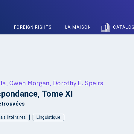
S
FOREIGN RIGHTS
LA MAISON
CATALO
la
,
Owen Morgan
,
Dorothy E. Speirs
spondance, Tome XI
etrouvées
ais littéraires
Linguistique