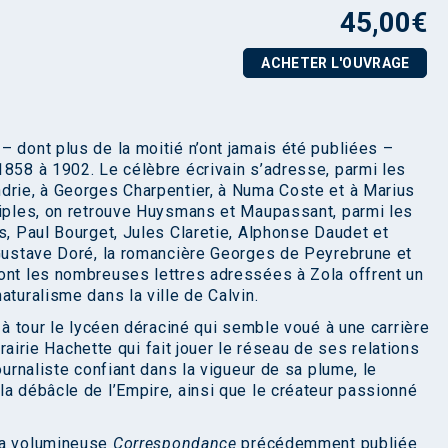
45,00
€
ACHETER L'OUVRAGE
– dont plus de la moitié n’ont jamais été publiées –
1858 à 1902. Le célèbre écrivain s’adresse, parmi les
drie, à Georges Charpentier, à Numa Coste et à Marius
ciples, on retrouve Huysmans et Maupassant, parmi les
s, Paul Bourget, Jules Claretie, Alphonse Daudet et
 Gustave Doré, la romancière Georges de Peyrebrune et
dont les nombreuses lettres adressées à Zola offrent un
aturalisme dans la ville de Calvin.
r à tour le lycéen déraciné qui semble voué à une carrière
ibrairie Hachette qui fait jouer le réseau de ses relations
ournaliste confiant dans la vigueur de sa plume, le
la débâcle de l’Empire, ainsi que le créateur passionné
la volumineuse
Correspondance
précédemment publiée