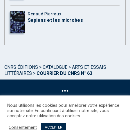
Renaud Piarroux
Sapiens et les microbes
CNRS ÉDITIONS
>
CATALOGUE
>
ARTS ET ESSAIS
LITTÉRAIRES
>
COURRIER DU CNRS N° 63
Nous utilisons les cookies pour améliorer votre expérience
sur notre site. En continuant à utiliser notre site, vous
acceptez notre utilisation des cookies.
©CNRS EDITIONS 2025
Mentions légales
Politique des Cookies
Consentement
Consentement
Droits étrangers / Foreign rights
Qui sommes nous ?
ACCEPTER