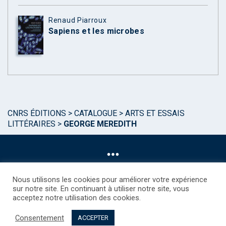
Renaud Piarroux
Sapiens et les microbes
CNRS ÉDITIONS
>
CATALOGUE
>
ARTS ET ESSAIS
LITTÉRAIRES
>
GEORGE MEREDITH
Nous utilisons les cookies pour améliorer votre expérience
sur notre site. En continuant à utiliser notre site, vous
acceptez notre utilisation des cookies.
©CNRS EDITIONS 2025
Mentions légales
Politique des Cookies
Consentement
Consentement
Droits étrangers / Foreign rights
Qui sommes nous ?
ACCEPTER