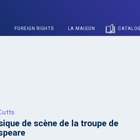
S
FOREIGN RIGHTS
LA MAISON
CATALO
Cutts
ique de scène de la troupe de
speare