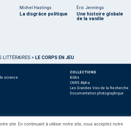
Michel Hastings
Éric Jennings
La disgrâce politique
Une histoire globale
de la vanille
S LITTÉRAIRES
>
LE CORPS EN JEU
COLLECTIONS
de science
Biblis
CNRS Alpha
Les Grandes Voix de la Recherche
Documentation photographique
tre site. En continuant à utiliser notre site, vous acceptez notre
ue des Cookies
Consentement
Droits étrangers / Foreign rights
Qui