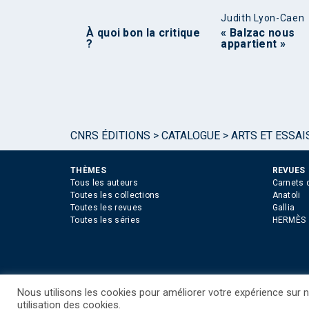
Judith Lyon-Caen
À quoi bon la critique
« Balzac nous
?
appartient »
CNRS ÉDITIONS
>
CATALOGUE
>
ARTS ET ESSAI
THÈMES
REVUES
Tous les auteurs
Carnets 
Toutes les collections
Anatoli
Toutes les revues
Gallia
Toutes les séries
HERMÈS
Nous utilisons les cookies pour améliorer votre expérience sur no
©CNRS EDITIONS 2025
Mentions légales
Politiq
utilisation des cookies.