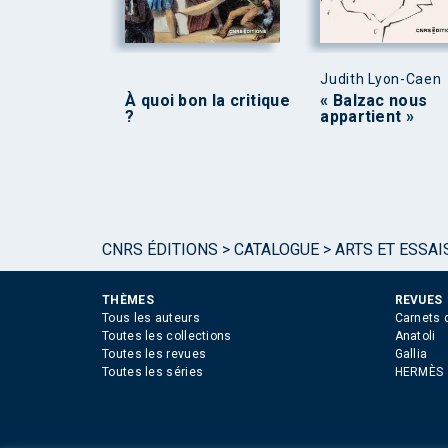
Judith Lyon-Caen
À quoi bon la critique
« Balzac nous
?
appartient »
CNRS ÉDITIONS
>
CATALOGUE
>
ARTS ET ESSAI
THÈMES
REVUES
Tous les auteurs
Carnets 
Toutes les collections
Anatoli
Toutes les revues
Gallia
Toutes les séries
HERMÈS