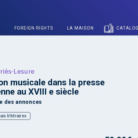
S
FOREIGN RIGHTS
LA MAISON
CATALO
riès-Lesure
ion musicale dans la presse
enne au XVIII e siècle
e des annonces
ais littéraires