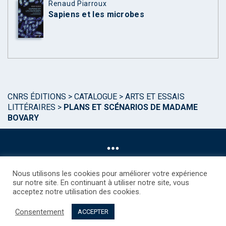
Renaud Piarroux
Sapiens et les microbes
CNRS ÉDITIONS
>
CATALOGUE
>
ARTS ET ESSAIS
LITTÉRAIRES
>
PLANS ET SCÉNARIOS DE MADAME
BOVARY
Nous utilisons les cookies pour améliorer votre expérience
sur notre site. En continuant à utiliser notre site, vous
acceptez notre utilisation des cookies.
©CNRS EDITIONS 2025
Mentions légales
Politique des Cookies
Consentement
Consentement
Droits étrangers / Foreign rights
Qui sommes nous ?
ACCEPTER
Contact