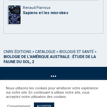
Renaud Piarroux
Sapiens et les microbes
CNRS ÉDITIONS
>
CATALOGUE
>
BIOLOGIE ET SANTÉ
>
BIOLOGIE DE L’AMÉRIQUE AUSTRALE : ÉTUDE DE LA
FAUNE DU SOL, 2
Nous utilisons les cookies pour améliorer votre expérience
sur notre site. En continuant à utiliser notre site, vous
acceptez notre utilisation des cookies.
©CNRS EDITIONS 2025
Mentions légales
Politique des Cookies
Consentement
Consentement
Droits étrangers / Foreign rights
Qui sommes nous ?
ACCEPTER