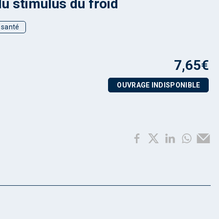
du stimulus du froid
t santé
7,65
€
OUVRAGE INDISPONIBLE