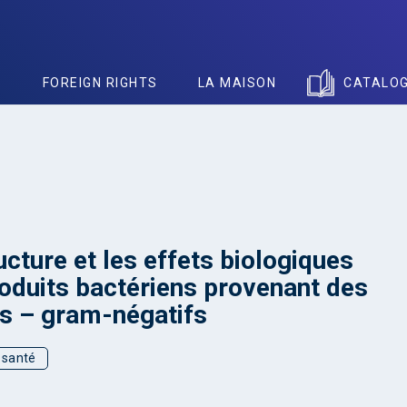
S
FOREIGN RIGHTS
LA MAISON
CATALO
ucture et les effets biologiques
oduits bactériens provenant des
s – gram-négatifs
t santé