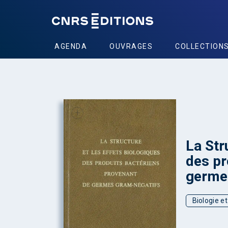
AGENDA
OUVRAGES
COLLECTION
+
La Str
des pr
germe
Biologie e