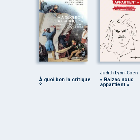
Judith Lyon-Caen
À quoi bon la critique
« Balzac nous
?
appartient »