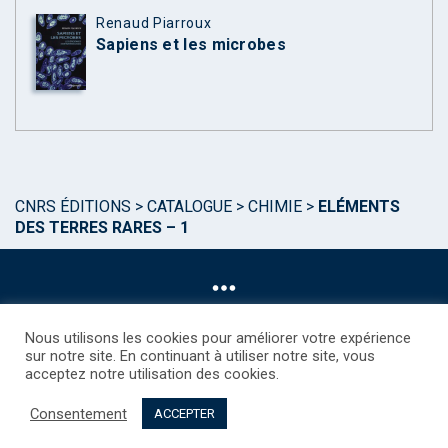
Renaud Piarroux
Sapiens et les microbes
CNRS ÉDITIONS
>
CATALOGUE
>
CHIMIE
>
ELÉMENTS
DES TERRES RARES – 1
Nous utilisons les cookies pour améliorer votre expérience
sur notre site. En continuant à utiliser notre site, vous
acceptez notre utilisation des cookies.
©CNRS EDITIONS 2025
Mentions légales
Politique des Cookies
Consentement
Consentement
Droits étrangers / Foreign rights
Qui sommes nous ?
ACCEPTER
Contact