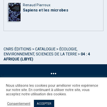
Renaud Piarroux
Sapiens et les microbes
CNRS ÉDITIONS
>
CATALOGUE
>
ÉCOLOGIE,
ENVIRONNEMENT, SCIENCES DE LA TERRE
>
04 : 4
AFRIQUE (LIBYE)
Nous utilisons les cookies pour améliorer votre expérience
sur notre site. En continuant à utiliser notre site, vous
acceptez notre utilisation des cookies.
©CNRS EDITIONS 2025
Mentions légales
Politique des Cookies
Consentement
Consentement
Droits étrangers / Foreign rights
Qui sommes nous ?
ACCEPTER