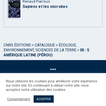
Renaud Piarroux
Sapiens et les microbes
CNRS ÉDITIONS
>
CATALOGUE
>
ÉCOLOGIE,
ENVIRONNEMENT, SCIENCES DE LA TERRE
>
05 : 5
AMÉRIQUE LATINE (PÉROU)
Nous utilisons les cookies pour améliorer votre expérience
sur notre site. En continuant à utiliser notre site, vous
acceptez notre utilisation des cookies.
©CNRS EDITIONS 2025
Mentions légales
Politique des Cookies
Consentement
Consentement
Droits étrangers / Foreign rights
Qui sommes nous ?
ACCEPTER
Contact