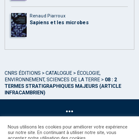
Renaud Piarroux
Sapiens et les microbes
CNRS ÉDITIONS
>
CATALOGUE
>
ÉCOLOGIE,
ENVIRONNEMENT, SCIENCES DE LA TERRE
>
08 : 2
TERMES STRATIGRAPHIQUES MAJEURS (ARTICLE
INFRACAMBRIEN)
Nous utilisons les cookies pour améliorer votre expérience
sur notre site. En continuant à utiliser notre site, vous
acceptez notre utilisation des cookies.
©CNRS EDITIONS 2025