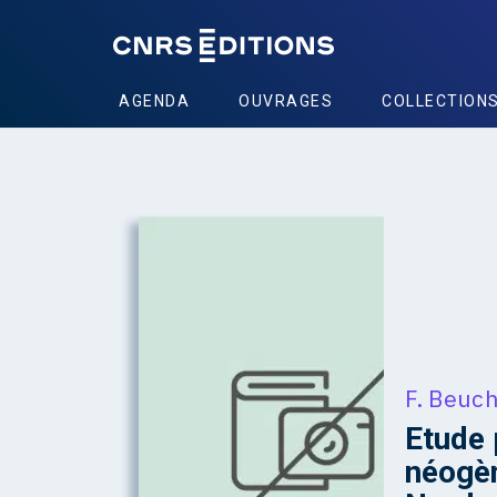
AGENDA
OUVRAGES
COLLECTION
F. Beuc
Etude 
néogèn