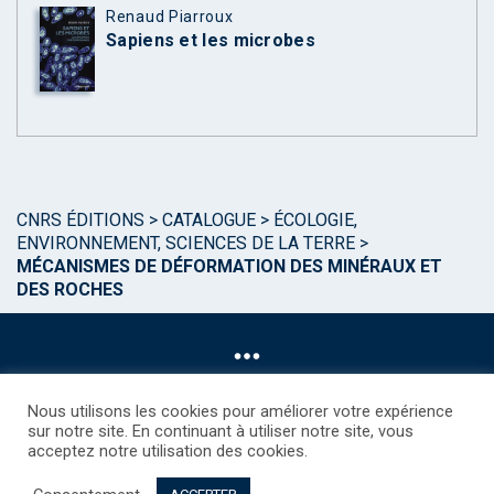
Renaud Piarroux
Sapiens et les microbes
CNRS ÉDITIONS
>
CATALOGUE
>
ÉCOLOGIE,
ENVIRONNEMENT, SCIENCES DE LA TERRE
>
MÉCANISMES DE DÉFORMATION DES MINÉRAUX ET
DES ROCHES
Nous utilisons les cookies pour améliorer votre expérience
sur notre site. En continuant à utiliser notre site, vous
acceptez notre utilisation des cookies.
©CNRS EDITIONS 2025
Mentions légales
Politique des Cookies
Consentement
Droits étrangers / Foreign rights
Qui sommes nous ?