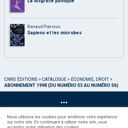
La disgrâce politique
Renaud Piarroux
Sapiens et les microbes
CNRS ÉDITIONS
>
CATALOGUE
>
ÉCONOMIE, DROIT
>
ABONNEMENT 1998 (DU NUMÉRO 53 AU NUMÉRO 56)
Nous utilisons les cookies pour améliorer votre expérience
sur notre site. En continuant à utiliser notre site, vous
acceptez notre utilisation des cookies.
©CNRS EDITIONS 2025