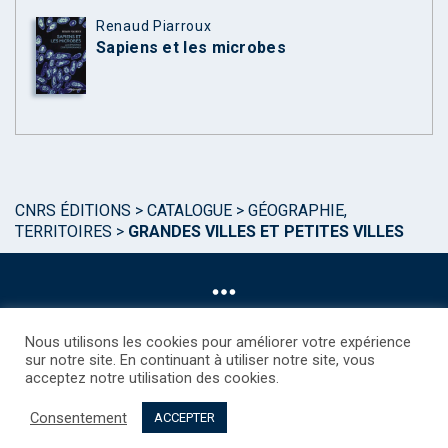
Renaud Piarroux
Sapiens et les microbes
CNRS ÉDITIONS
>
CATALOGUE
>
GÉOGRAPHIE,
TERRITOIRES
>
GRANDES VILLES ET PETITES VILLES
Nous utilisons les cookies pour améliorer votre expérience
sur notre site. En continuant à utiliser notre site, vous
acceptez notre utilisation des cookies.
©CNRS EDITIONS 2025
Mentions légales
Politique des Cookies
Consentement
Consentement
Droits étrangers / Foreign rights
Qui sommes nous ?
ACCEPTER
Contact