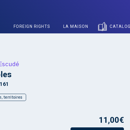
S
FOREIGN RIGHTS
LA MAISON
CATALO
 Escudé
les
8161
, territoires
11,00
€