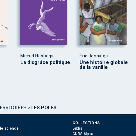
Michel Hastings
Éric Jennings
La disgrâce politique
Une histoire globale
de la vanille
TERRITOIRES
>
LES PÔLES
COLLECTIONS
de science
Biblis
CNRS Alpha