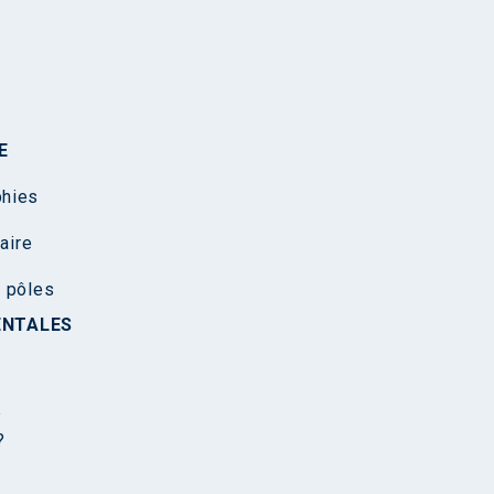
E
phies
aire
s pôles
ENTALES
?
?