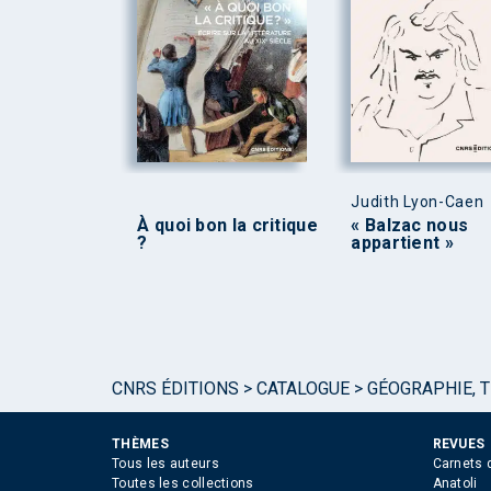
Judith Lyon-Caen
À quoi bon la critique
« Balzac nous
?
appartient »
CNRS ÉDITIONS
>
CATALOGUE
>
GÉOGRAPHIE, 
THÈMES
REVUES
Tous les auteurs
Carnets 
Toutes les collections
Anatoli