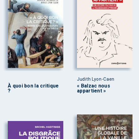
Judith Lyon-Caen
À quoi bon la critique
« Balzac nous
?
appartient »