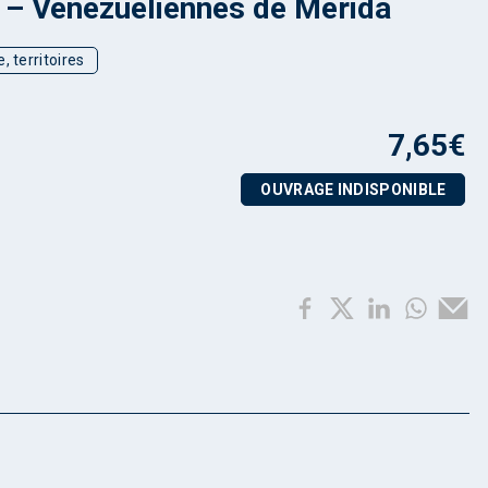
– Vénézuéliennes de Mérida
, territoires
7,65
€
OUVRAGE INDISPONIBLE