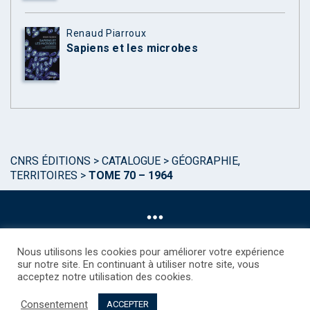
Renaud Piarroux
Sapiens et les microbes
CNRS ÉDITIONS
>
CATALOGUE
>
GÉOGRAPHIE,
TERRITOIRES
>
TOME 70 – 1964
Nous utilisons les cookies pour améliorer votre expérience
sur notre site. En continuant à utiliser notre site, vous
acceptez notre utilisation des cookies.
©CNRS EDITIONS 2025
Mentions légales
Politique des Cookies
Consentement
Consentement
Droits étrangers / Foreign rights
Qui sommes nous ?
ACCEPTER