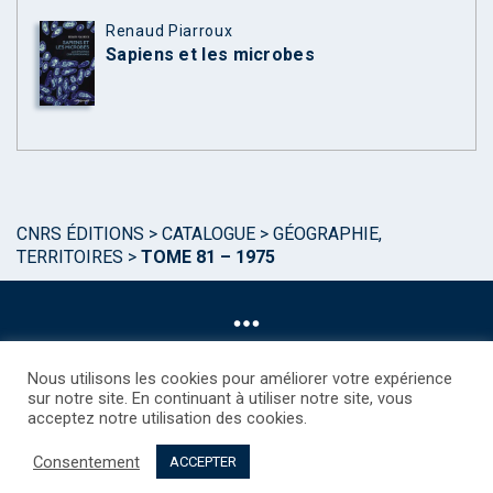
Renaud Piarroux
Sapiens et les microbes
CNRS ÉDITIONS
>
CATALOGUE
>
GÉOGRAPHIE,
TERRITOIRES
>
TOME 81 – 1975
Nous utilisons les cookies pour améliorer votre expérience
sur notre site. En continuant à utiliser notre site, vous
acceptez notre utilisation des cookies.
©CNRS EDITIONS 2025
Mentions légales
Politique des Cookies
Consentement
Consentement
Droits étrangers / Foreign rights
Qui sommes nous ?
ACCEPTER
Contact