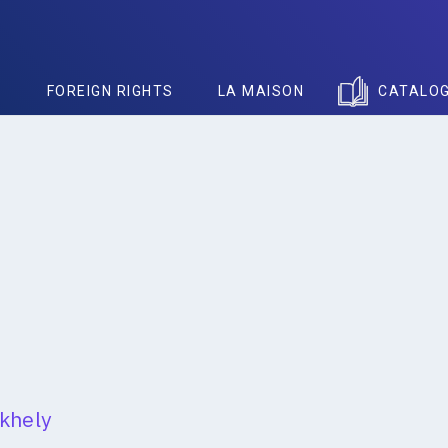
S
FOREIGN RIGHTS
LA MAISON
CATALO
khely