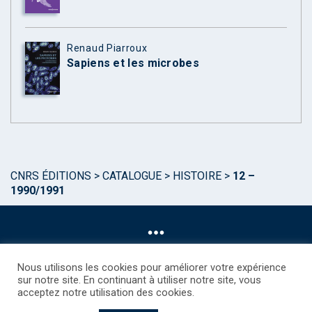
Renaud Piarroux
Sapiens et les microbes
CNRS ÉDITIONS
>
CATALOGUE
>
HISTOIRE
>
12 –
1990/1991
Nous utilisons les cookies pour améliorer votre expérience
sur notre site. En continuant à utiliser notre site, vous
acceptez notre utilisation des cookies.
©CNRS EDITIONS 2025
Mentions légales
Politique des Cookies
Consentement