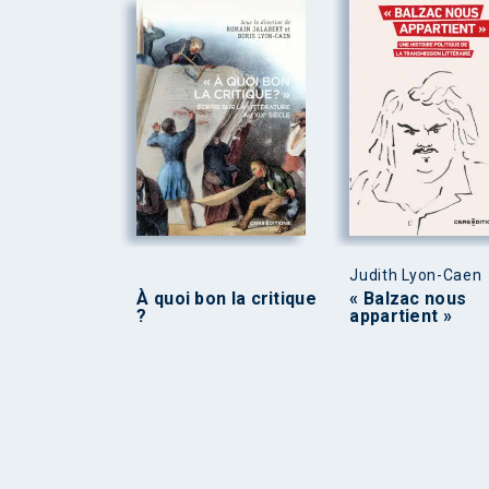
Judith Lyon-Caen
À quoi bon la critique
« Balzac nous
?
appartient »