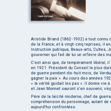
Aristide Briand (1862-1932) a tout connu d
de la France, et à vingt-cinq reprises, il e
Instruction publique, Beaux-arts, Cultes, Ju
gouverner qui fait de lui un orfèvre des m
C’est ainsi que, de tempérament libéral, il
en 1921. Président du Conseil le plus dura
de guerre pendant dix-huit mois, de Verdun à
gagner la paix ». Au cours des années 1920
« la vérité guidait les pas ». Il donne vi
et Jean Monnet sauront s’en souvenir, ving
Père de la laïcité moderne, chef de guerre,
compréhension du personnage, autant de 
aujourd’hui confrontées.