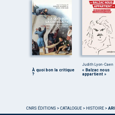
Judith Lyon-Caen
À quoi bon la critique
« Balzac nous
?
appartient »
CNRS ÉDITIONS
>
CATALOGUE
>
HISTOIRE
>
ARI