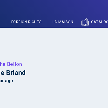
S
FOREIGN RIGHTS
LA MAISON
CATALO
he Bellon
de Briand
ur agir