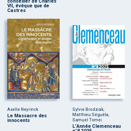
conseiller de Charles
VII, évêque que de
Castres
Axelle Neyrinck
Sylvie Brodziak,
Matthieu Séguéla,
Le Massacre des
innocents
Samuel Tomei
L’Année Clemenceau
n°8 2025