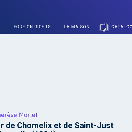
S
FOREIGN RIGHTS
LA MAISON
CATALO
hérèse Morlet
r de Chomelix et de Saint-Just