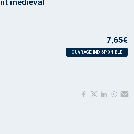
nt médiéval
7,65
€
OUVRAGE INDISPONIBLE