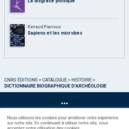
La disgrâce politique
Renaud Piarroux
Sapiens et les microbes
CNRS ÉDITIONS
>
CATALOGUE
>
HISTOIRE
>
DICTIONNAIRE BIOGRAPHIQUE D’ARCHÉOLOGIE
Nous utilisons les cookies pour améliorer votre expérience
sur notre site. En continuant à utiliser notre site, vous
acceptez notre utilisation des cookies.
©CNRS EDITIONS 2025