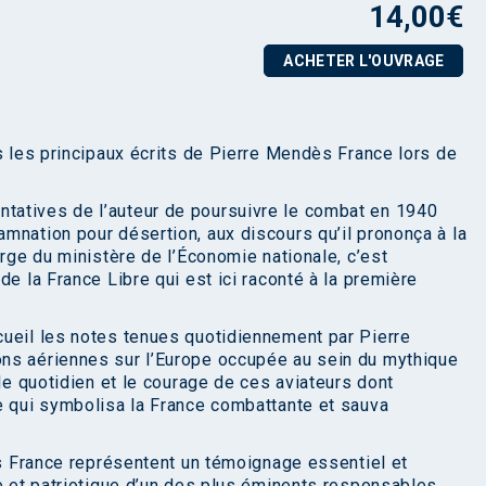
14,00
€
ACHETER L'OUVRAGE
s les principaux écrits de Pierre Mendès France lors de
entatives de l’auteur de poursuivre le combat en 1940
mnation pour désertion, aux discours qu’il prononça à la
arge du ministère de l’Économie nationale, c’est
de la France Libre qui est ici raconté à la première
cueil les notes tenues quotidiennement par Pierre
ns aériennes sur l’Europe occupée au sein du mythique
 le quotidien et le courage de ces aviateurs dont
e qui symbolisa la France combattante et sauva
 France représentent un témoignage essentiel et
ue et patriotique d’un des plus éminents responsables