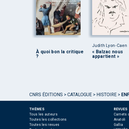
Judith Lyon-Caen
À quoi bon la critique
« Balzac nous
?
appartient »
CNRS ÉDITIONS
>
CATALOGUE
>
HISTOIRE
>
EN
THÈMES
REVUES
Tous les auteurs
Carnets 
Toutes les collections
Anatoli
Toutes les revues
Gallia