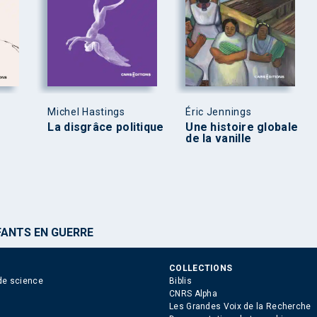
Michel Hastings
Éric Jennings
La disgrâce politique
Une histoire globale
de la vanille
FANTS EN GUERRE
COLLECTIONS
de science
Biblis
CNRS Alpha
Les Grandes Voix de la Recherche