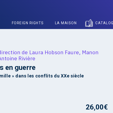
S
FOREIGN RIGHTS
LA MAISON
CATALO
direction de
Laura Hobson Faure
,
Manon
Antoine Rivière
s en guerre
mille » dans les conflits du XXe siècle
26,00
€