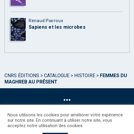
Renaud Piarroux
Sapiens et les microbes
CNRS ÉDITIONS
>
CATALOGUE
>
HISTOIRE
>
FEMMES DU
MAGHREB AU PRÉSENT
Nous utilisons les cookies pour améliorer votre expérience
sur notre site. En continuant à utiliser notre site, vous
acceptez notre utilisation des cookies.
©CNRS EDITIONS 2025
Mentions légales
Politique des Cookies
Consentement