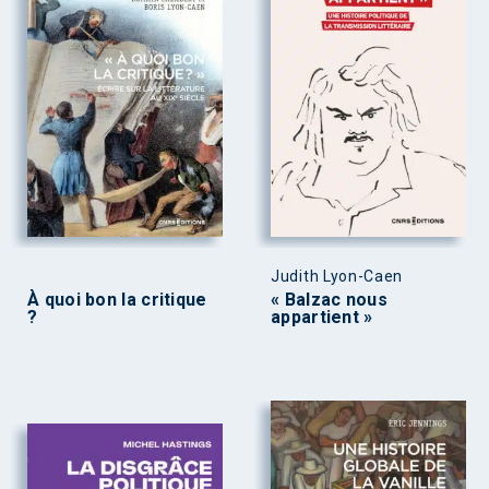
Judith Lyon-Caen
À quoi bon la critique
« Balzac nous
?
appartient »