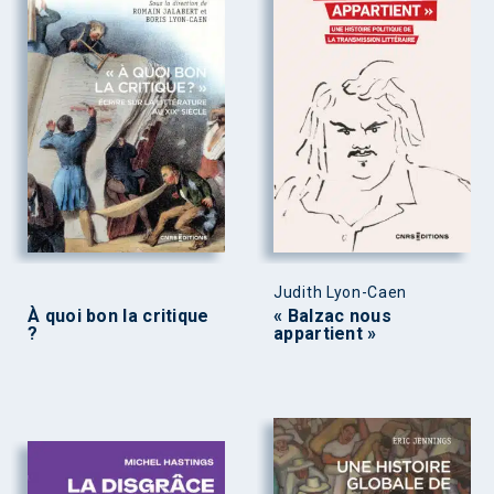
Judith Lyon-Caen
À quoi bon la critique
« Balzac nous
?
appartient »