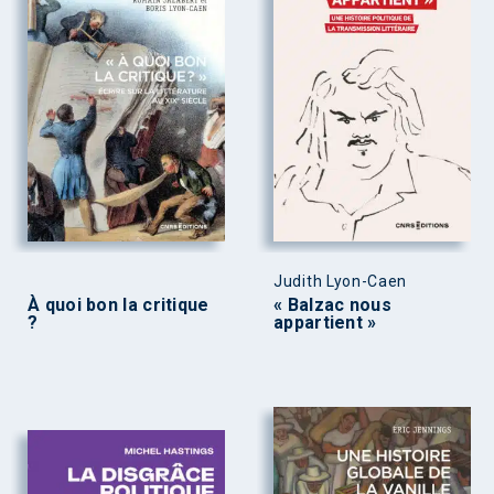
Judith Lyon-Caen
À quoi bon la critique
« Balzac nous
?
appartient »