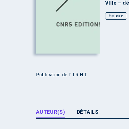
VIIIe – d
Histoire
Publication de l’ I.R.H.T.
AUTEUR(S)
DÉTAILS