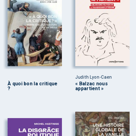
Judith Lyon-Caen
À quoi bon la critique
« Balzac nous
?
appartient »