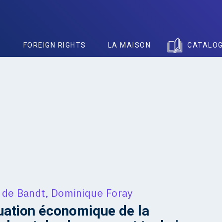
S
FOREIGN RIGHTS
LA MAISON
CATALO
 de Bandt
,
Dominique Foray
uation économique de la