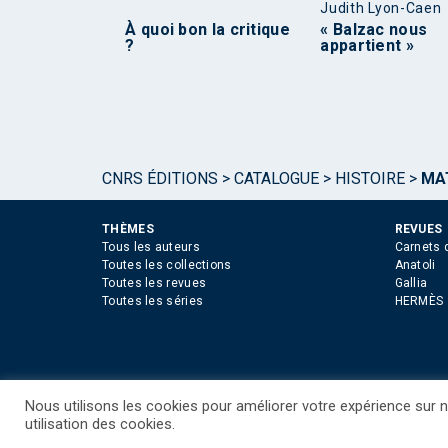
Judith Lyon-Caen
À quoi bon la critique
« Balzac nous
?
appartient »
CNRS ÉDITIONS
>
CATALOGUE
>
HISTOIRE
>
MAT
THÈMES
REVUES
Tous les auteurs
Carnets 
Toutes les collections
Anatoli
Toutes les revues
Gallia
Toutes les séries
HERMÈS
Nous utilisons les cookies pour améliorer votre expérience sur no
©CNRS EDITIONS 2025
Mentions légales
Politiq
utilisation des cookies.