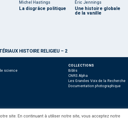
Michel Hastings
Éric Jennings
La disgrâce politique
Une histoire globale
de la vanille
ÉRIAUX HISTOIRE RELIGIEU – 2
COLLECTIONS
de science
Biblis
CNRS Alpha
Les Grandes Voix de la Recherche
Documentation photographique
tre site. En continuant à utiliser notre site, vous acceptez notre
ue des Cookies
Consentement
Droits étrangers / Foreign rights
Qui