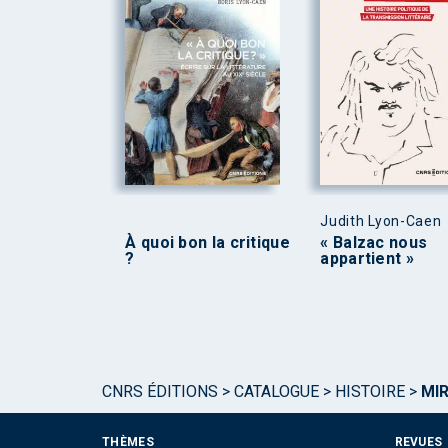
Judith Lyon-Caen
À quoi bon la critique
« Balzac nous
?
appartient »
CNRS ÉDITIONS
>
CATALOGUE
>
HISTOIRE
>
MI
THÈMES
REVUES