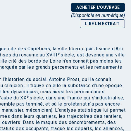
ACHETER L'OUVRAGE
(Disponible en numérique)
LIRE UN EXTRAIT
e cité des Capétiens, la ville libérée par Jeanne d’Arc
e
dises du royaume au XVIII
siècle, est devenue une ville
ille cité des bords de Loire n’en connaît pas moins les
 marquée par les grands percements et les remuements
r l’historien du social. Antoine Prost, qui la connaît
 clinicien ; il trouve en elle la substance d’une époque.
 et les dynamiques, mais aussi les permanences
e
l’aube du XX
siècle, dans une France qui s’industrialise,
semble pas terminé, et où le prolétariat n’a pas encore
r, menuisier, mécanicien). L’analyse statistique lui permet
es dans leurs quartiers, les trajectoires des rentiers,
 ouvriers. Dans le maquis des dénombrements, des
atuts des occupants, traque les départs, les alliances,