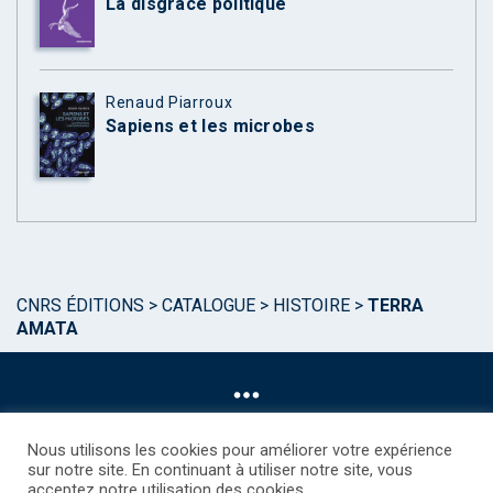
La disgrâce politique
Renaud Piarroux
Sapiens et les microbes
CNRS ÉDITIONS
>
CATALOGUE
>
HISTOIRE
>
TERRA
AMATA
Nous utilisons les cookies pour améliorer votre expérience
sur notre site. En continuant à utiliser notre site, vous
acceptez notre utilisation des cookies.
©CNRS EDITIONS 2025