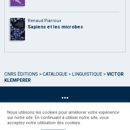
Renaud Piarroux
Sapiens et les microbes
CNRS ÉDITIONS
>
CATALOGUE
>
LINGUISTIQUE
>
VICTOR
KLEMPERER
Nous utilisons les cookies pour améliorer votre expérience
sur notre site. En continuant à utiliser notre site, vous
acceptez notre utilisation des cookies.
©CNRS EDITIONS 2025
Mentions légales
Politique des Cookies
Consentement