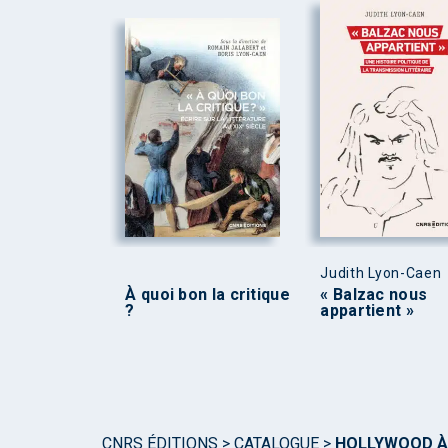
Judith Lyon-Caen
À quoi bon la critique
« Balzac nous
?
appartient »
CNRS ÉDITIONS
>
CATALOGUE
>
HOLLYWOOD À