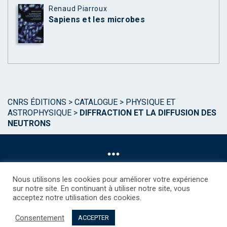
Renaud Piarroux
Sapiens et les microbes
CNRS ÉDITIONS
>
CATALOGUE
>
PHYSIQUE ET
ASTROPHYSIQUE
>
DIFFRACTION ET LA DIFFUSION DES
NEUTRONS
Nous utilisons les cookies pour améliorer votre expérience
sur notre site. En continuant à utiliser notre site, vous
acceptez notre utilisation des cookies.
©CNRS EDITIONS 2025
Mentions légales
Politique des Cookies
Consentement
Consentement
Droits étrangers / Foreign rights
Qui sommes nous ?
ACCEPTER
Contact