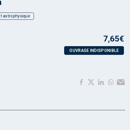
m
t astrophysique
7,65
€
OUVRAGE INDISPONIBLE