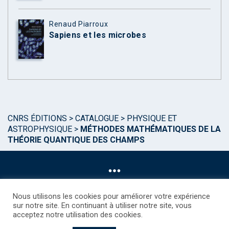
Renaud Piarroux
Sapiens et les microbes
CNRS ÉDITIONS
>
CATALOGUE
>
PHYSIQUE ET
ASTROPHYSIQUE
>
MÉTHODES MATHÉMATIQUES DE LA
THÉORIE QUANTIQUE DES CHAMPS
Nous utilisons les cookies pour améliorer votre expérience
sur notre site. En continuant à utiliser notre site, vous
acceptez notre utilisation des cookies.
©CNRS EDITIONS 2025
Mentions légales
Politique des Cookies
Consentement