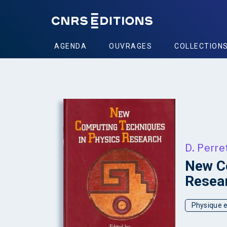
AGENDA
OUVRAGES
COLLECTION
+
D. Perre
New Co
Resea
Physique e