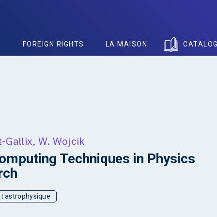
S
FOREIGN RIGHTS
LA MAISON
CATALO
t-Gallix
,
W. Wojcik
mputing Techniques in Physics
rch
t astrophysique